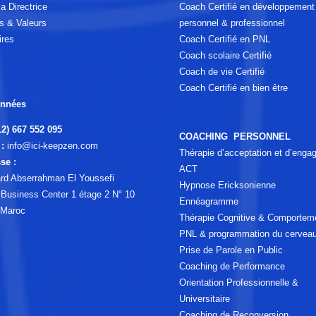
a Directrice
Coach Certifié en développement
s & Valeurs
personnel & professionnel
ires
Coach Certifié en PNL
Coach scolaire Certifié
Coach de vie Certifié
Coach Certifié en bien être
nnées
12) 667 552 095
COACHING PERSONNEL
:
info@ici-keepzen.com
Thérapie d’acceptation et d’eng
se :
ACT
rd Abserrahman El Youssefi
Hypnose Ericksonienne
a Business Center 1 étage 2 N° 10
Ennéagramme
 Maroc
Thérapie Cognitive & Comportem
PNL & programmation du cervea
Prise de Parole en Public
Coaching de Performance
Orientation Professionnelle &
Universitaire
Coaching de Reconversion