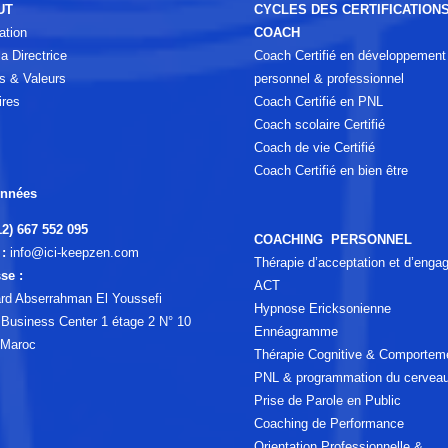
UT
CYCLES DES CERTIFICATION
ation
COACH
a Directrice
Coach Certifié en développement
s & Valeurs
personnel & professionnel
ires
Coach Certifié en PNL
Coach scolaire Certifié
Coach de vie Certifié
Coach Certifié en bien être
nnées
12) 667 552 095
COACHING PERSONNEL
:
info@ici-keepzen.com
Thérapie d’acceptation et d’eng
se :
ACT
rd Abserrahman El Youssefi
Hypnose Ericksonienne
a Business Center 1 étage 2 N° 10
Ennéagramme
 Maroc
Thérapie Cognitive & Comportem
PNL & programmation du cervea
Prise de Parole en Public
Coaching de Performance
Orientation Professionnelle &