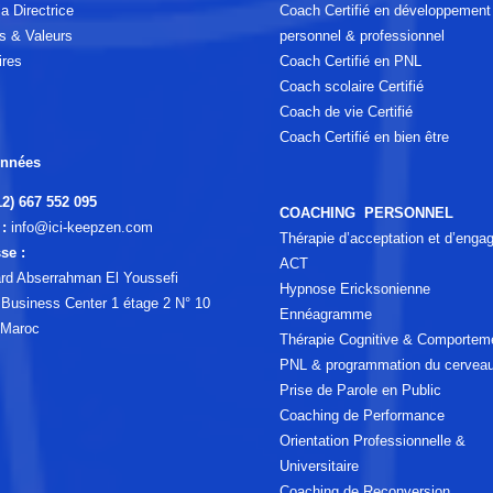
a Directrice
Coach Certifié en développement
s & Valeurs
personnel & professionnel
ires
Coach Certifié en PNL
Coach scolaire Certifié
Coach de vie Certifié
Coach Certifié en bien être
nnées
12) 667 552 095
COACHING PERSONNEL
:
info@ici-keepzen.com
Thérapie d’acceptation et d’eng
se :
ACT
rd Abserrahman El Youssefi
Hypnose Ericksonienne
a Business Center 1 étage 2 N° 10
Ennéagramme
 Maroc
Thérapie Cognitive & Comportem
PNL & programmation du cervea
Prise de Parole en Public
Coaching de Performance
Orientation Professionnelle &
Universitaire
Coaching de Reconversion